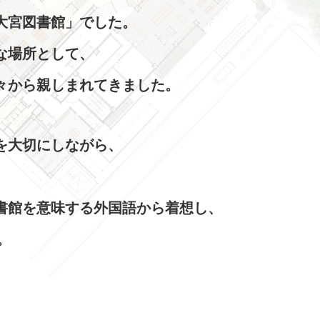
大宮図書館」でした。
な場所として、
々から親しまれてきました。
を大切にしながら、
。
書館を意味する外国語から着想し、
。