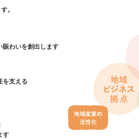
ます。
い賑わいを創出します
性を支える
！
ます