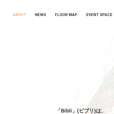
ABOUT
NEWS
FLOOR MAP
EVENT SPACE
「Bibli」(ビブリ)は、